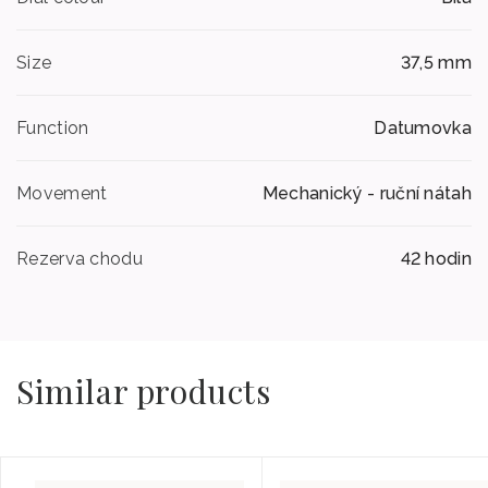
Size
37,5 mm
Function
Datumovka
Movement
Mechanický - ruční nátah
Rezerva chodu
42 hodin
Similar products