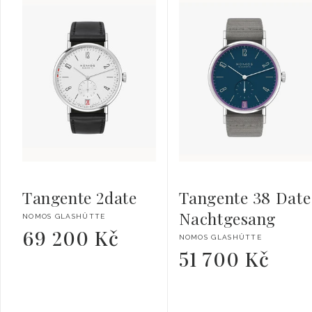
Tangente 2date
Tangente 38 Date
Nachtgesang
Vendor:
NOMOS GLASHÜTTE
69 200 Kč
Regular
Vendor:
NOMOS GLASHÜTTE
price
51 700 Kč
Regular
price