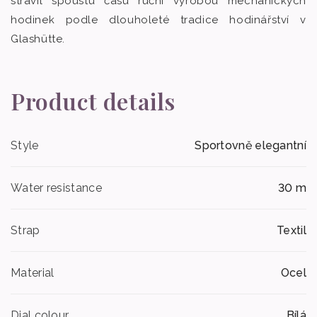
strávil spoustu času ruční výrobou mechanických
hodinek podle dlouholeté tradice hodinářství v
Glashütte.
Product details
Style
Sportovně elegantní
Water resistance
30 m
Strap
Textil
Material
Ocel
Dial colour
Bílá