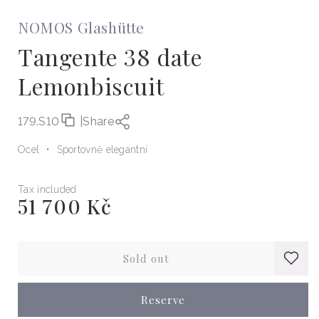
NOMOS Glashütte
Tangente 38 date
Lemonbiscuit
179.S10
|
Share
Ocel
Sportovně elegantní
Tax included
51 700 Kč
Regular
price
Sold out
Reserve