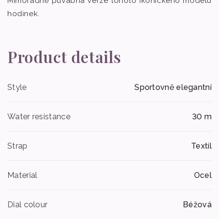
Mimořádně půvabná verze tohoto ikonického modelu
hodinek.
Product details
Style
Sportovně elegantní
Water resistance
30 m
Strap
Textil
Material
Ocel
Dial colour
Béžová