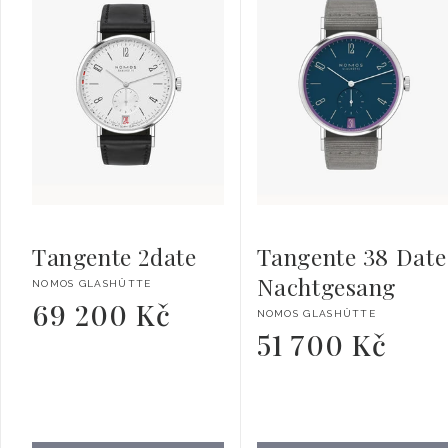
Tangente 2date
Tangente 38 Date
Nachtgesang
Vendor:
NOMOS GLASHÜTTE
69 200 Kč
Regular
Vendor:
NOMOS GLASHÜTTE
price
51 700 Kč
Regular
price