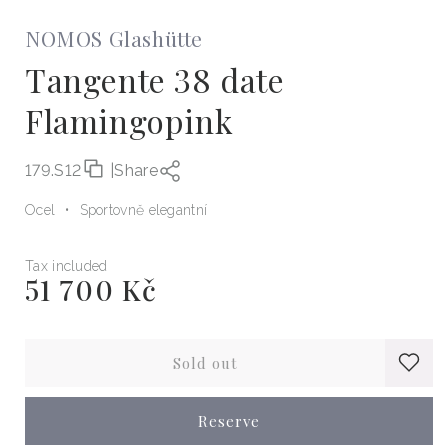
NOMOS Glashütte
Tangente 38 date
Flamingopink
179.S12
|
Share
Ocel
Sportovně elegantní
Tax included
51 700 Kč
Regular
price
Sold out
Reserve