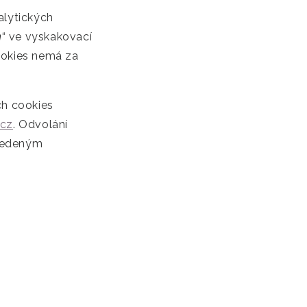
alytických
m
“ ve vyskakovací
cookies nemá za
ch cookies
.cz
. Odvolání
uvedeným