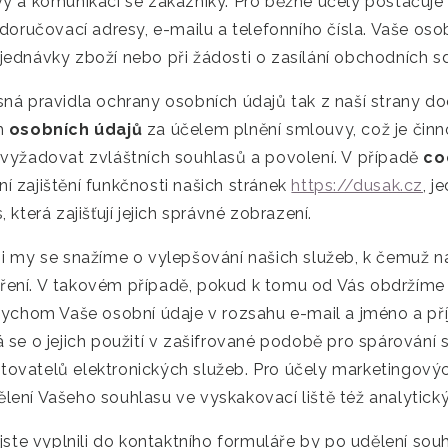
vy a komunikaci se zákazníky. Pro běžné účely postačuj
 doručovací adresy, e-mailu a telefonního čísla. Vaše oso
ednávky zboží nebo při žádosti o zasílání obchodních sd
ná pravidla ochrany osobních údajů tak z naší strany do
h
osobních údajů
za účelem plnění smlouvy, což je činn
 vyžadovat zvláštních souhlasů a povolení. V případě
co
 zajištění funkčnosti našich stránek
https://dusak.cz
, j
 která zajišťují jejich správné zobrazení.
 i my se snažíme o vylepšování našich služeb, k čemuž n
ení. V takovém případě, pokud k tomu od Vás obdržíme 
bychom Vaše osobní údaje v rozsahu e-mail a jméno a pří
 se o jejich použití v zašifrované podobě pro spárování 
ovatelů elektronických služeb. Pro účely marketingový
ení Vašeho souhlasu ve vyskakovací liště též analytick
 jste vyplnili do kontaktního formuláře by po udělení sou