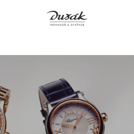
Jewellery
Clocks
Accessories
Boutiques
Service