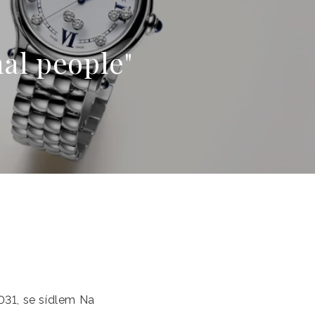
nal people"
 031, se sídlem Na