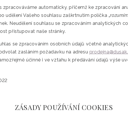
s zpracováváme automaticky, přičemž ke zpracování an
po udělení Vašeho souhlasu zaškrtnutím políčka „
rozumí
ránek. Neudělení souhlasu se zpracováním analytických 
ost přistupovat naše stránky.
hlas se zpracováním osobních údajů včetně analytický
odvolat zasláním požadavku na adresu
prodejna@dusak
samozřejmě účinné i ve vztahu k předávání údajů výše 
2022
ZÁSADY POUŽÍVÁNÍ COOKIES