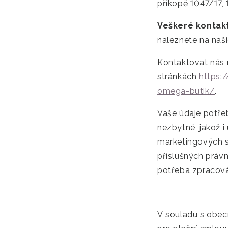
příkopě 1047/17, 
Veškeré kontak
naleznete na naš
Kontaktovat nás 
stránkách
https:
omega-butik/
.
Vaše údaje potřeb
nezbytné, jakož i
marketingových sd
příslušných právn
potřeba zpracováv
V souladu s obec