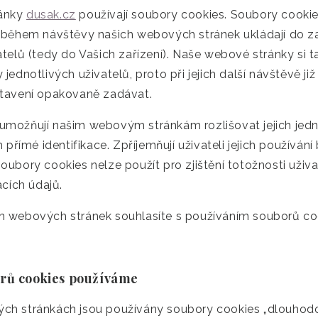
ánky
dusak.cz
používají soubory cookies. Soubory cooki
e během návštěvy našich webových stránek ukládají do za
atelů (tedy do Vašich zařízení). Naše webové stránky si t
jednotlivých uživatelů, proto při jejich další návštěvě ji
stavení opakovaně zadávat.
umožňují našim webovým stránkám rozlišovat jejich jedno
h přímé identifikace. Zpříjemňují uživateli jejich používání 
oubory cookies nelze použít pro zjištění totožnosti uživa
acích údajů.
h webových stránek souhlasíte s používáním souborů co
orů cookies používáme
ch stránkách jsou používány soubory cookies „dlouhodo