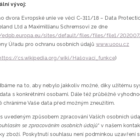
lní vývoj:
o dvora Evropské unie ve věci C-311/18 – Data Protect
reland Ltd a Maximillianu Schremsovi ze dne
//edpb.europa.eu/sites/default/files/files/file1/2020
yny Úřadu pro ochranu osobních údajů
www.uoou.cz
https://cs.wikipedia.org/wiki/Hašovací_funkce
)
báme na to, aby nebylo jakkoliv možné, díky užitému sys
data s konkrétními osobami. Dále též průběžně vyhodn
ně chráníme Vaše data před možným zneužitím.
 s uvedeným způsobem zpracování Vašich osobních údaj
ouhlasím se zpracováním osobních údajů
“ v našem kontak
ky zboží. Poskytnutí souhlasu není podmínkou uzavření 