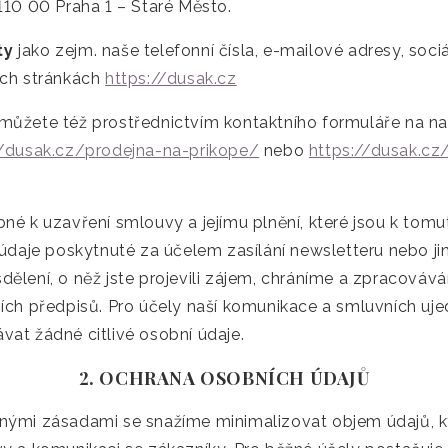
110 00 Praha 1 – Staré Město.
ty
jako zejm. naše telefonní čísla, e-mailové adresy, sociá
ich stránkách
https://dusak.cz
můžete též prostřednictvím kontaktního formuláře na na
//dusak.cz/prodejna-na-prikope/
nebo
https://dusak.cz
né k uzavření smlouvy a jejímu plnění, které jsou k tomu
 údaje poskytnuté za účelem zasílání newsletteru nebo ji
ělení, o něž jste projevili zájem, chráníme a zpracová
ích předpisů. Pro účely naší komunikace a smluvních uje
at žádné citlivé osobní údaje.
2. OCHRANA OSOBNÍCH ÚDAJŮ
nými zásadami se snažíme minimalizovat objem údajů, k