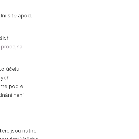
lní sítě apod.
šich
/prodejna-
to účelu
ných
váme podle
dnání není
teré jsou nutné