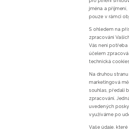
pro plnění smlou
jména a příjmení,
pouze v rámci obj
S ohledem na přís
zpracování Vašic
Vás není potřeba
účelem zpracování
technická cookies,
Na druhou stranu
marketingová měř
souhlas, předali 
zpracování. Jedná
uvedených poskyt
využíváme po uděl
Vaše údaje, které