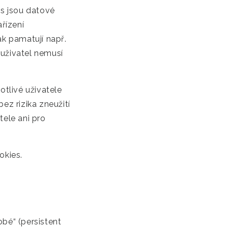
es jsou datové
řízení
ak pamatují např.
ž uživatel nemusí
tlivé uživatele
bez rizika zneužití
tele ani pro
okies.
bé“ (persistent