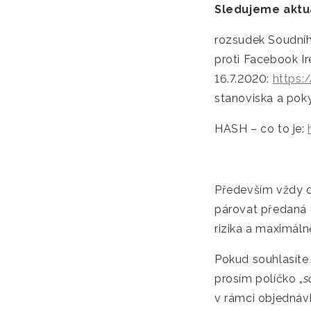
Sledujeme aktuá
rozsudek Soudníh
proti Facebook I
16.7.2020:
https:
stanoviska a pok
HASH – co to je:
Především vždy d
párovat předaná 
rizika a maximál
Pokud souhlasíte
prosím políčko „
s
v rámci objednáv