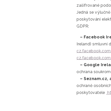
zašifrované podo
Jedná se výlučně
poskytování elek
GDPR:
– Facebook Ire
Ireland) smluvní
cz.facebook.com
cz.facebook.com
– Google Irela
ochrana soukrom
– Seznam.cz, a
ochraně osobních
poskytovatele
h