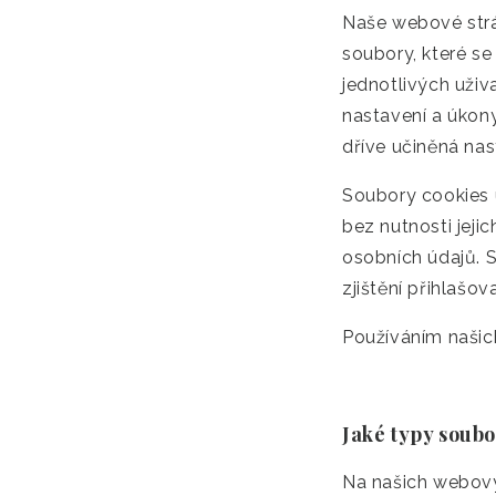
Naše webové str
soubory, které s
jednotlivých uživ
nastavení a úkony 
dříve učiněná na
Soubory cookies 
bez nutnosti jejic
osobních údajů. S
zjištění přihlašov
Používáním našic
Jaké typy soub
Na našich webový