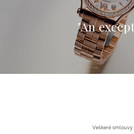
"An except
Veškeré smlouvy 