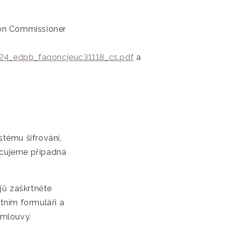
ion Commissioner
0724_edpb_faqoncjeuc31118_cs.pdf
a
tému šifrování,
ocujeme případná
ů zaškrtněte
tním formuláři a
smlouvy.