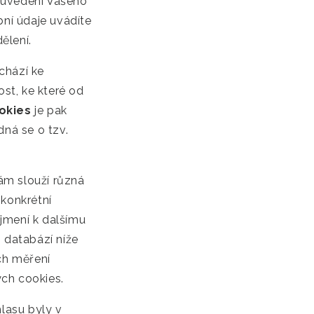
e uvedení Vašeho
bní údaje uvádíte
ělení.
chází ke
ost, ke které od
okies
je pak
edná se o tzv.
ám slouží různá
konkrétní
jmení k dalšímu
s databází níže
ch měření
ých cookies.
hlasu byly v