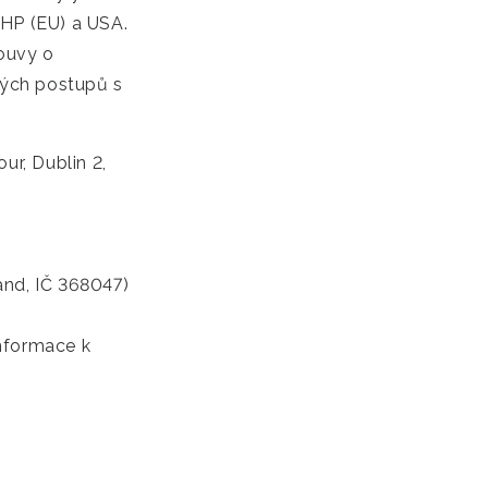
HP (EU) a USA.
ouvy o
rých postupů s
ur, Dublin 2,
and, IČ 368047)
informace k