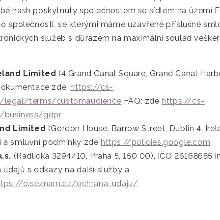
bě hash poskytnuty společnostem se sídlem na území E
 o společnosti, se kterými máme uzavřené příslušné sml
tronických služeb s důrazem na maximální soulad veške
land Limited
(4 Grand Canal Square, Grand Canal Harbo
 dokumentace zde:
https://cs-
/legal/terms/customaudience
FAQ: zde
https://cs-
/business/gdpr
nd Limited
(Gordon House, Barrow Street, Dublin 4, Irel
í a smluvní podmínky zde
https://policies.google.com
.s.
(Radlická 3294/10, Praha 5, 150 00), IČO 26168685 
 údajů s odkazy na další služby a
ttps://o.seznam.cz/ochrana-udaju/