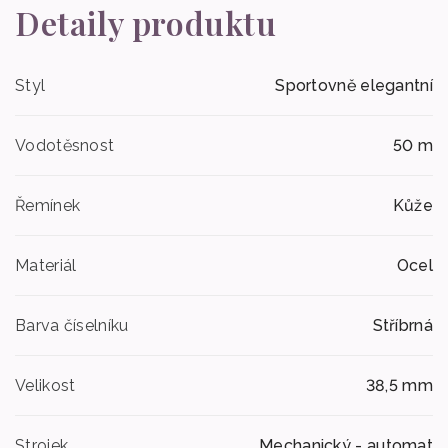
Detaily produktu
Styl
Sportovně elegantní
Vodotěsnost
50 m
Řemínek
Kůže
Materiál
Ocel
Barva číselníku
Stříbrná
Velikost
38,5 mm
Strojek
Mechanický - automat