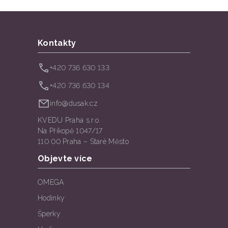
Kontakty
+420 736 630 133
+420 736 630 134
info@dusak.cz
KVEDU Praha s.r.o.
Na Příkopě 1047/17
110 00 Praha – Staré Město
Objevte více
OMEGA
Hodinky
Šperky