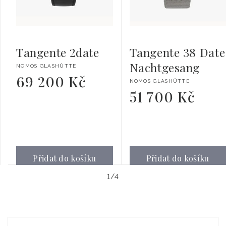
Tangente 2date
Tangente 38 Date
Nachtgesang
Dodavatel:
NOMOS GLASHÜTTE
69 200 Kč
Běžná
Dodavatel:
NOMOS GLASHÜTTE
cena
51 700 Kč
Běžná
cena
Přidat do košíku
Přidat do košíku
z
1
/
4