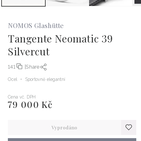
NOMOS Glashütte
Tangente Neomatic 39
Silvercut
141
|
Share
Ocel
Sportovně elegantní
Cena vč. DPH
79 000 Kč
Běžná
cena
Vyprodáno