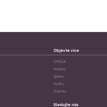
Objevte více
OMEGA
Hodinky
Šperky
Hodiny
Doplňky
Sledujte nás