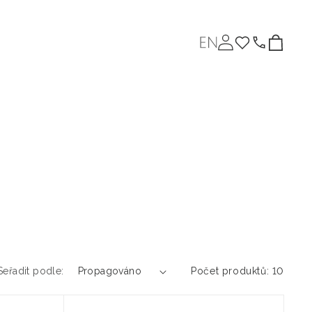
J
Přihlásit
Košík
se
a
z
nás
Aktuality
y
k
Seřadit podle:
Počet produktů: 10