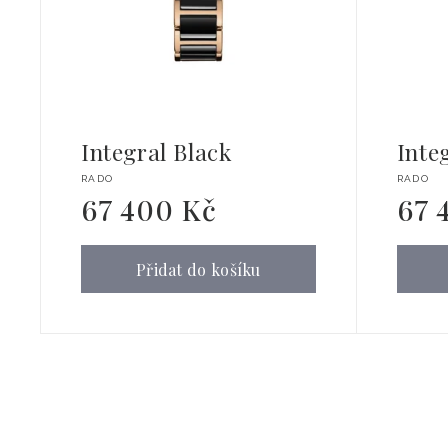
Integral Black
Inte
Dodavatel:
Dodava
RADO
RADO
67 400 Kč
67 
Běžná
Běžná
cena
cena
Přidat do košíku