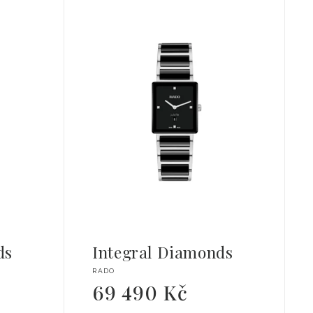
ds
Integral Diamonds
Dodavatel:
RADO
69 490 Kč
Běžná
cena