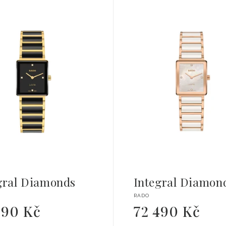
gral Diamonds
Integral Diamon
tel:
Dodavatel:
RADO
490 Kč
72 490 Kč
Běžná
cena