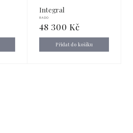
Integral
Dodavatel:
RADO
48 300 Kč
Běžná
cena
Přidat do košíku