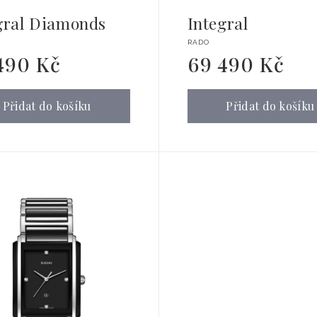
gral Diamonds
Integral
tel:
Dodavatel:
RADO
490 Kč
69 490 Kč
Běžná
cena
Přidat do košíku
Přidat do košíku