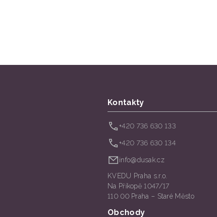
Kontakty
+420 736 630 133
+420 736 630 134
info@dusak.cz
KVEDU Praha s.r.o.
Na Příkopě 1047/17
110 00 Praha – Staré Město
Obchody