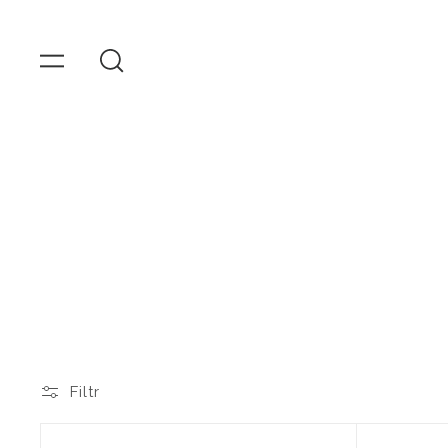
OMEGA
Hodink
Přejít
k
obsahu
Filtr