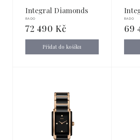
Integral Diamonds
Inte
Dodavatel:
Dodava
RADO
RADO
72 490 Kč
69 
Běžná
Běžná
cena
cena
Přidat do košíku