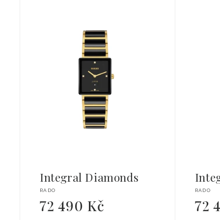
Integral Diamonds
Inte
Dodavatel:
Dodava
RADO
RADO
72 490 Kč
72 
Běžná
Běžná
cena
cena