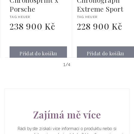
Porsche
Extreme Sport
Dodavatel:
Dodavatel:
TAG HEUER
TAG HEUER
238 900 Kč
228 900 Kč
Běžná
Běžná
cena
cena
Přidat do košíku
Přidat do košíku
z
1
/
4
Zajímá mě více
Rádi byste získali více informací o produktu nebo si