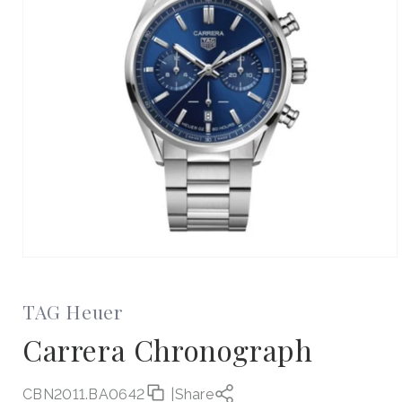
Otevřít
multimédia
1
v
TAG Heuer
modálním
okně
Carrera Chronograph
CBN2011.BA0642
|
Share