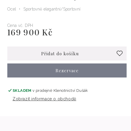
Ocel
Sportovně elegantní
Sportovní
Cena vč. DPH
169 900 Kč
Běžná
cena
Přidat do košíku
Rezervace
SKLADEM
v prodejně
Klenotnictví Dušák
Zobrazit informace o obchodě