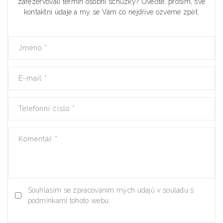
zarezervovali termín osobní schůzky? Uveďte, prosím, své
kontaktní údaje a my se Vám co nejdříve ozveme zpět.
Jméno
*
E-mail
*
Telefonní číslo
*
Komentář
*
Souhlasím se zpracováním mých údajů v souladu s
podmínkami tohoto webu.