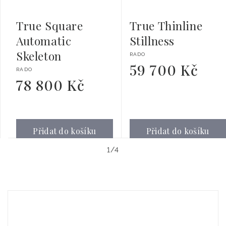
True Square
True Thinline
Automatic
Stillness
Skeleton
Dodavatel:
RADO
59 700 Kč
Běžná
Dodavatel:
RADO
cena
78 800 Kč
Běžná
cena
Přidat do košíku
Přidat do košíku
z
1
/
4