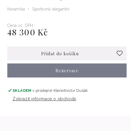
Keramika
Sportovně elegantní
Cena vč. DPH
48 300 Kč
Běžná
cena
Přidat do košíku
Rezervace
SKLADEM
v prodejně
Klenotnictví Dušák
Zobrazit informace o obchodě