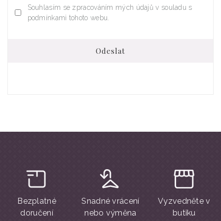
Souhlasím se zpracováním mých údajů v souladu s
podmínkami tohoto webu.
Odeslat
Bezplatné
Snadné vrácení
Vyzvedněte v
doručení
nebo výměna
butiku