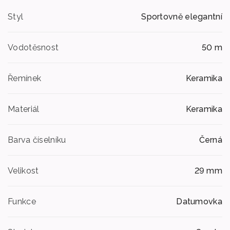
Styl
Sportovně elegantní
Vodotěsnost
50 m
Řemínek
Keramika
Materiál
Keramika
Barva číselníku
Černá
Velikost
29 mm
Funkce
Datumovka