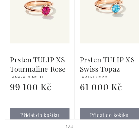
Prsten TULIP XS
Prsten TULIP XS
Tourmaline Rose
Swiss Topaz
Dodavatel:
Dodavatel:
TAMARA COMOLLI
TAMARA COMOLLI
99 100 Kč
61 000 Kč
Běžná
Běžná
cena
cena
Přidat do košíku
Přidat do košíku
z
1
/
4