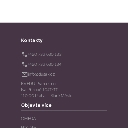
Kontakty
+420 736 630 133
+420 736 630 134
info@dusak.cz
KVEDU Praha s.r.o.
Na Příkopě 1047/17
110 00 Praha – Staré Město
Objevte více
OMEGA
Hodinky