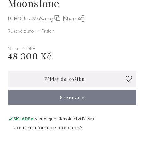
Moonstone
R-BOU-s-MoSa-rg
|
Share
Růžové zlato
Prsten
Cena vč. DPH
48 300 Kč
Běžná
cena
Přidat do košíku
Rezervace
SKLADEM
v prodejně
Klenotnictví Dušák
Zobrazit informace o obchodě