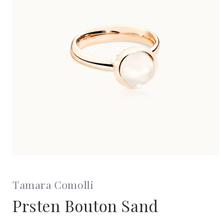
Otevřít
multimédia
1
v
Tamara Comolli
modálním
okně
Prsten Bouton Sand