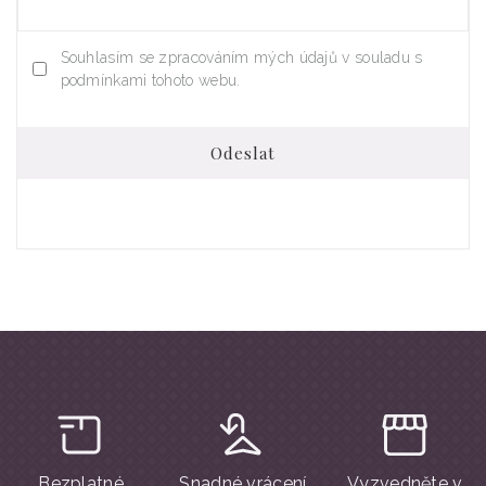
Souhlasím se zpracováním mých údajů v souladu s
podmínkami tohoto webu.
Odeslat
Bezplatné
Snadné vrácení
Vyzvedněte v