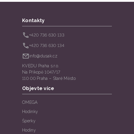
Kontakty
+420 736 630 133
+420 736 630 134
info@dusak.cz
KVEDU Praha s.r.o.
Na Příkopě 1047/17
110 00 Praha – Staré Město
Objevte více
OMEGA
Hodinky
Šperky
Hodiny