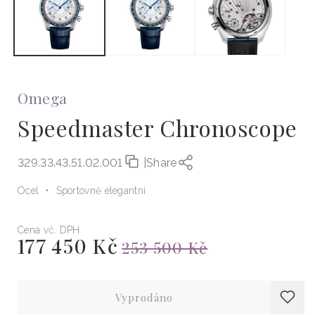
Omega
Speedmaster Chronoscope
329.33.43.51.02.001
|
Share
Ocel
Sportovně elegantní
Cena vč. DPH
177 450 Kč
Výprodejová
Běžná
253 500 Kč
cena
cena
Vyprodáno