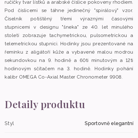
ručičky tvar lístků a arabské číslice pokoveny rhodiem.
Pod číslicemi se táhne jedinečný "spirálový" vzor.
Číselník potištěný třemi výraznými časovými
stupnicemi v designu "šneka" ze 40. let minulého
století zobrazuje tachymetrickou, pulsometrickou a
telemetrickou stupnici. Hodinky jsou prezentované na
řemínku z aligátoří kůže a vybavené malou modrou
sekundovkou na 9. hodině a 60ti minutovým a 12ti
hodinovým sčítačem na 3. hodině. Hodinky pohání
kalibr OMEGA Co-Axial Master Chronometer 9908.
Detaily produktu
Styl
Sportovně elegantní