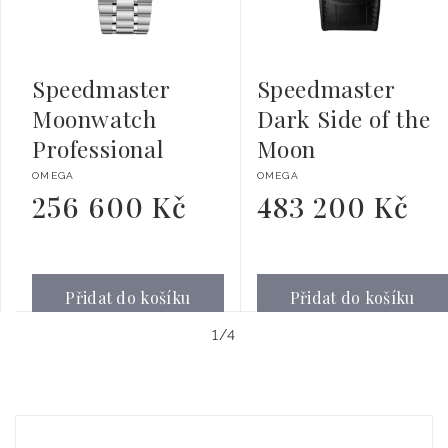
Speedmaster
Speedmaster
Moonwatch
Dark Side of the
Professional
Moon
Dodavatel:
Dodavatel:
OMEGA
OMEGA
256 600 Kč
483 200 Kč
Běžná
Běžná
cena
cena
Přidat do košíku
Přidat do košíku
z
1
/
4