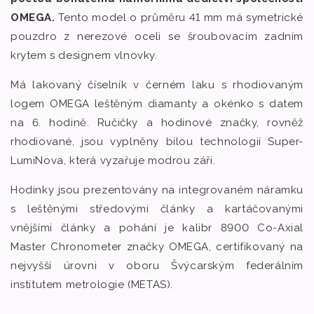
OMEGA.
Tento model o průměru 41 mm má symetrické
pouzdro z nerezové oceli se šroubovacím zadním
krytem s designem vlnovky.
Má lakovaný číselník v černém laku s rhodiovaným
logem OMEGA leštěným diamanty a okénko s datem
na 6. hodině. Ručičky a hodinové značky, rovněž
rhodiované, jsou vyplněny bílou technologií Super-
LumiNova, která vyzařuje modrou záři.
Hodinky jsou prezentovány na integrovaném náramku
s leštěnými středovými články a kartáčovanými
vnějšími články a pohání je kalibr 8900 Co-Axial
Master Chronometer značky OMEGA, certifikovaný na
nejvyšší úrovni v oboru Švýcarským federálním
institutem metrologie (METAS).