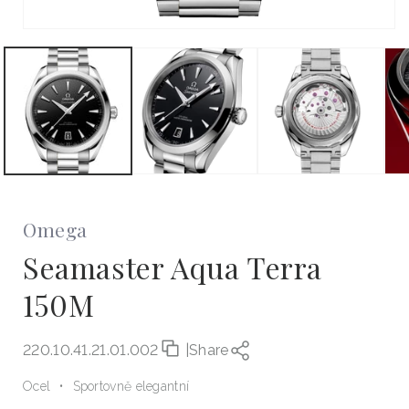
Otevřít
multimédia
1
v
modálním
okně
Omega
Seamaster Aqua Terra
150M
220.10.41.21.01.002
|
Share
Ocel
Sportovně elegantní