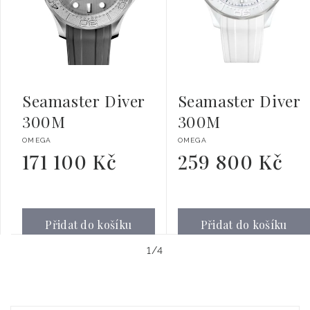
Seamaster Diver
Seamaster Diver
300M
300M
Dodavatel:
Dodavatel:
OMEGA
OMEGA
171 100 Kč
259 800 Kč
Běžná
Běžná
cena
cena
Přidat do košíku
Přidat do košíku
z
1
/
4