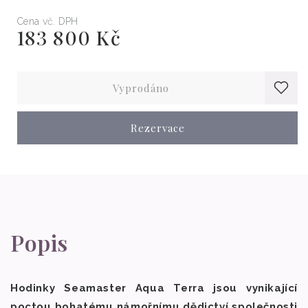
Cena vč. DPH
183 800 Kč
Běžná
cena
Vyprodáno
Rezervace
Popis
Hodinky Seamaster Aqua Terra jsou vynikající
poctou bohatému námořnímu dědictví společnosti