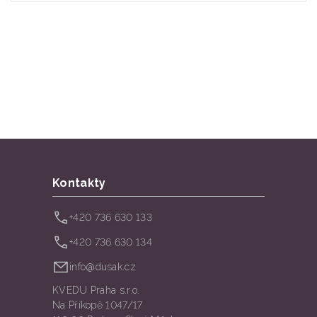
Kontakty
+420 736 630 133
+420 736 630 134
info@dusak.cz
KVEDU Praha s.r.o.
Na Příkopě 1047/17