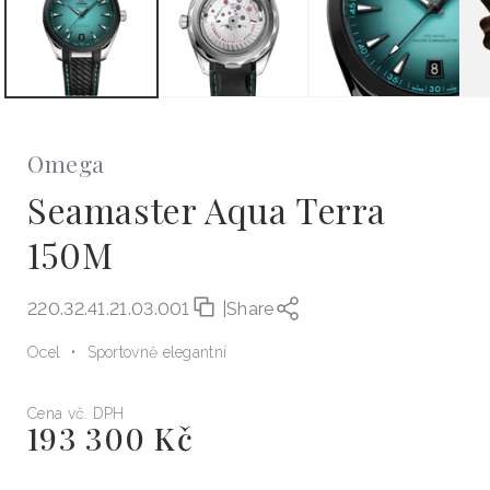
Omega
Seamaster Aqua Terra
150M
220.32.41.21.03.001
|
Share
Ocel
Sportovně elegantní
Cena vč. DPH
193 300 Kč
Běžná
cena