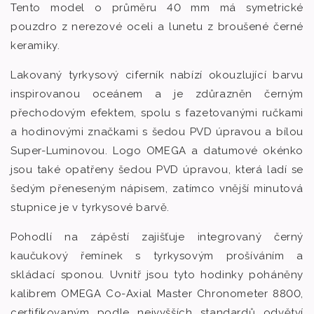
Tento model o průměru 40 mm má symetrické
pouzdro z nerezové oceli a lunetu z broušené černé
keramiky.
Lakovaný tyrkysový ciferník nabízí okouzlující barvu
inspirovanou oceánem a je zdůrazněn černým
přechodovým efektem, spolu s fazetovanými ručkami
a hodinovými značkami s šedou PVD úpravou a bílou
Super-Luminovou. Logo OMEGA a datumové okénko
jsou také opatřeny šedou PVD úpravou, která ladí se
šedým přeneseným nápisem, zatímco vnější minutová
stupnice je v tyrkysové barvě.
Pohodlí na zápěstí zajišťuje integrovaný černý
kaučukový řemínek s tyrkysovým prošíváním a
skládací sponou. Uvnitř jsou tyto hodinky poháněny
kalibrem OMEGA Co-Axial Master Chronometer 8800,
certifikovaným podle nejvyšších standardů odvětví