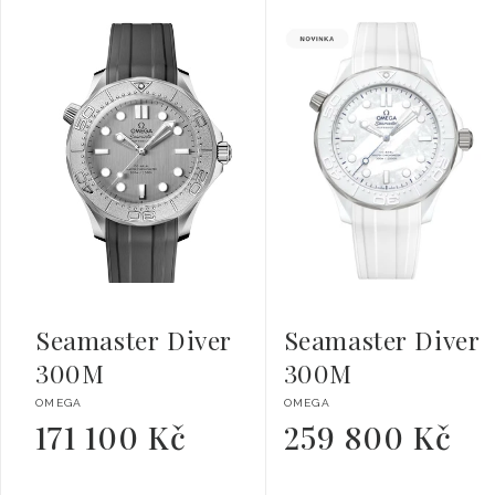
Seamaster Diver
Seamaster Diver
300M
300M
Dodavatel:
Dodavatel:
OMEGA
OMEGA
171 100 Kč
259 800 Kč
Běžná
Běžná
cena
cena