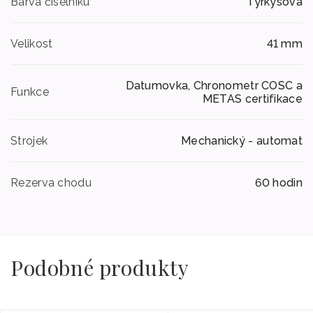
Barva číselníku
Tyrkysová
Velikost
41 mm
Datumovka, Chronometr COSC a
Funkce
METAS certifikace
Strojek
Mechanický - automat
Rezerva chodu
60 hodin
Podobné produkty