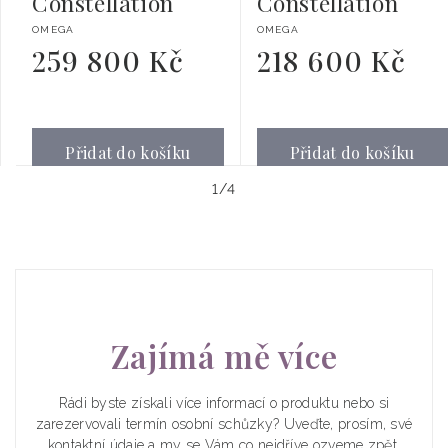
Constellation
Constellation
Dodavatel:
Dodavatel:
OMEGA
OMEGA
259 800 Kč
218 600 Kč
Běžná
Běžná
cena
cena
Přidat do košíku
Přidat do košíku
z
1
/
4
Zajímá mě více
Rádi byste získali více informací o produktu nebo si
zarezervovali termín osobní schůzky? Uveďte, prosím, své
kontaktní údaje a my se Vám co nejdříve ozveme zpět.