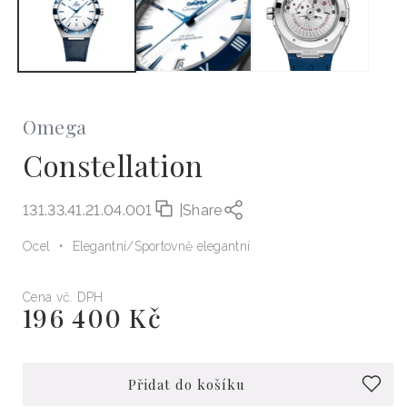
Omega
Constellation
131.33.41.21.04.001
|
Share
Ocel
Elegantní
Sportovně elegantní
Cena vč. DPH
196 400 Kč
Běžná
cena
Přidat do košíku