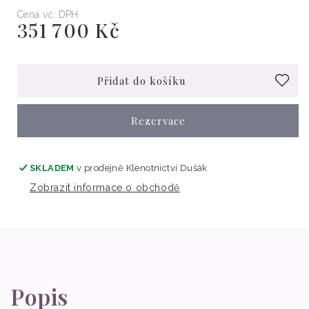
Cena vč. DPH
351 700 Kč
Běžná
cena
Přidat do košíku
Rezervace
SKLADEM
v prodejně
Klenotnictví Dušák
Zobrazit informace o obchodě
Popis