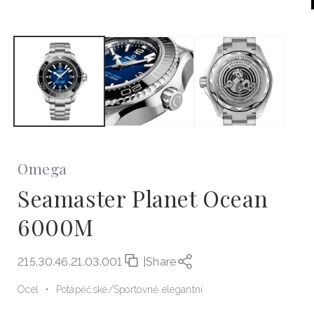
okně
Omega
Seamaster Planet Ocean
6000M
215.30.46.21.03.001
|
Share
Ocel
Potápěčské
Sportovně elegantní