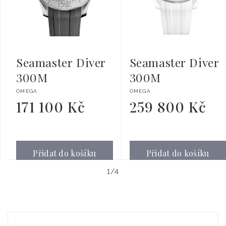
Seamaster Diver
Seamaster Diver
300M
300M
Dodavatel:
Dodavatel:
OMEGA
OMEGA
171 100 Kč
259 800 Kč
Běžná
Běžná
cena
cena
Přidat do košíku
Přidat do košíku
z
1
/
4