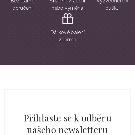
Bezplatné
Snadné vrácení
Vyzvedněte v
doručení
nebo výměna
butiku
Dárkové balení
zdarma
Přihlaste se k odběru
našeho newsletteru