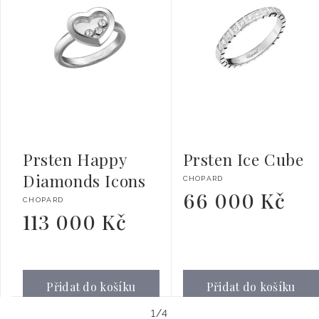
Prsten Happy
Prsten Ice Cube
Diamonds Icons
Dodavatel:
CHOPARD
66 000 Kč
Běžná
Dodavatel:
CHOPARD
cena
113 000 Kč
Běžná
cena
Přidat do košíku
Přidat do košíku
z
1
/
4