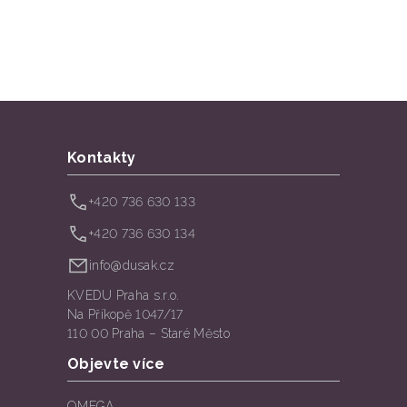
Kontakty
+420 736 630 133
+420 736 630 134
info@dusak.cz
KVEDU Praha s.r.o.
Na Příkopě 1047/17
110 00 Praha – Staré Město
Objevte více
OMEGA