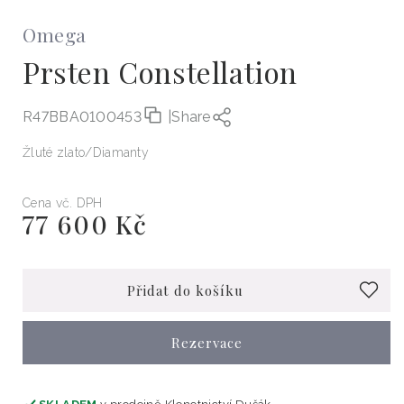
Omega
Prsten Constellation
R47BBA0100453
|
Share
Žluté zlato
Diamanty
Cena vč. DPH
77 600 Kč
Běžná
cena
Přidat do košíku
Rezervace