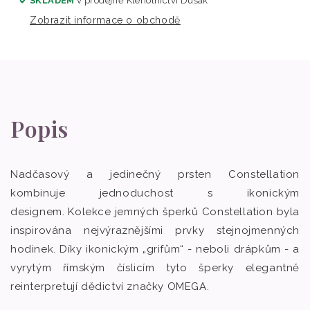
SKLADEM
v prodejně
Klenotnictví Dušák
Zobrazit informace o obchodě
Popis
Nadčasový a jedinečný prsten Constellation
kombinuje jednoduchost s ikonickým
designem. Kolekce jemných šperků Constellation byla
inspirována nejvýraznějšími prvky stejnojmenných
hodinek. Díky ikonickým „grifům“ - neboli drápkům - a
vyrytým římským číslicím tyto šperky elegantně
reinterpretují dědictví značky OMEGA.