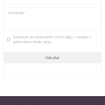
Komentář
*
Souhlasím se zpracováním mých údajů v souladu s
podmínkami tohoto webu.
Odeslat