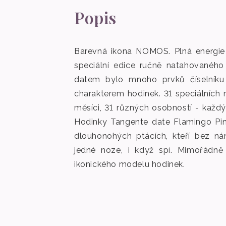
Popis
Barevná ikona NOMOS. Plná energie 
speciální edice ručně natahovanéh
datem bylo mnoho prvků číselníku 
charakterem hodinek. 31 speciálních
měsíci, 31 různých osobností - každý
Hodinky Tangente date Flamingo Pi
dlouhonohých ptácích, kteří bez ná
jedné noze, i když spí. Mimořádn
ikonického modelu hodinek.