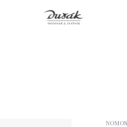
y
Šperky
Hodiny
Doplňky
Prodejny
Servis
O 
NOMOS 