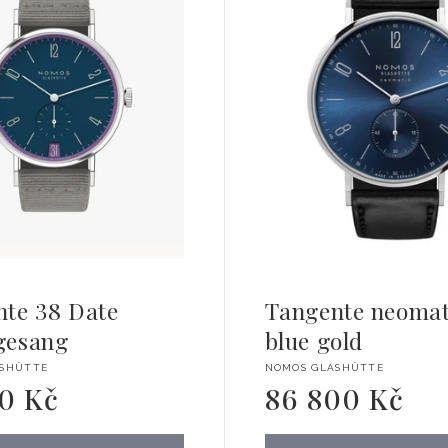
te 38 Date
Tangente neomat
gesang
blue gold
l:
Dodavatel:
ASHÜTTE
NOMOS GLASHÜTTE
00 Kč
86 800 Kč
Běžná
cena