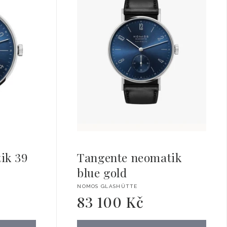
ik 39
Tangente neomatik
blue gold
Dodavatel:
NOMOS GLASHÜTTE
83 100 Kč
Běžná
cena