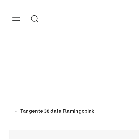
OMEGA
Hodink
Přejít
k
obsahu
Tangente 38 date Flamingopink
Přejít na
informace