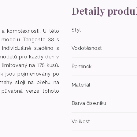
Detaily produ
Styl
a komplexnosti. U této
o modelu Tangente 38 s
individuálně sladěno s
Vodotěsnost
 modelů pro každý den v
 limitovaný na 175 kusů.
Řemínek
nk jsou pojmenovány po
mahy stojí na břehu na
Materiál
ě půvabná verze tohoto
Barva číselníku
Velikost