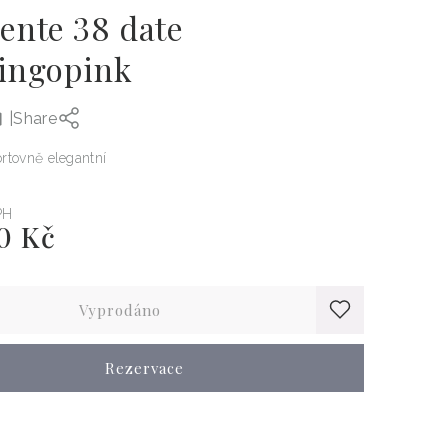
ente 38 date
ingopink
|
Share
rtovně elegantní
PH
0 Kč
Vyprodáno
Rezervace