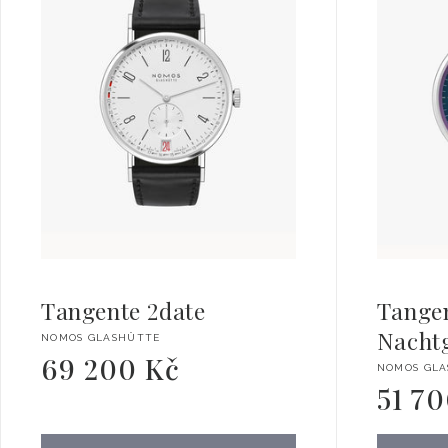
Tangente 2date
Tangen
Nacht
Dodavatel:
NOMOS GLASHÜTTE
69 200 Kč
Běžná
Dodavate
NOMOS GL
cena
51 7
Běžná
cena