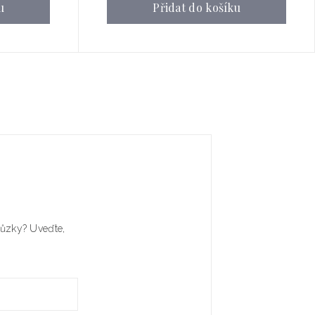
u
Přidat do košíku
chůzky? Uveďte,