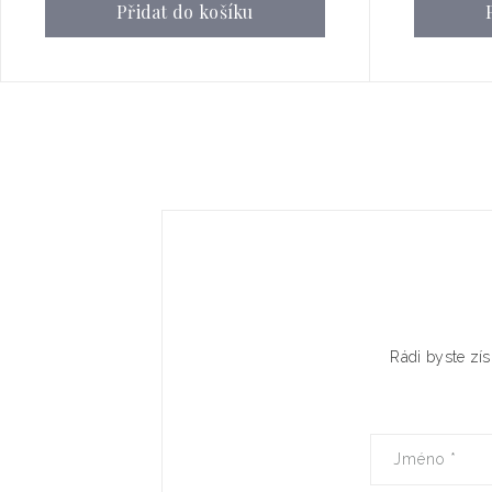
Přidat do košíku
Rádi byste zís
Jméno
*