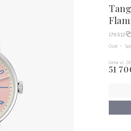
Tang
Flam
179.S12
Ocel
Spo
Cena vč. D
51 70
Běžná
cena