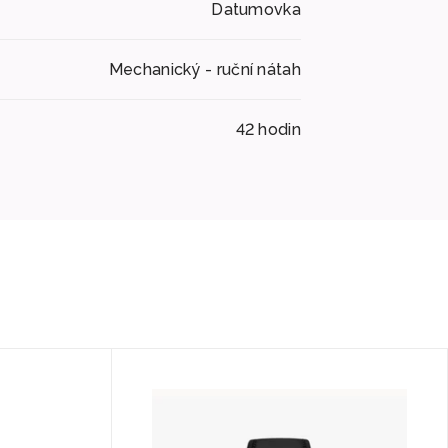
Datumovka
Mechanický - ruční nátah
42 hodin