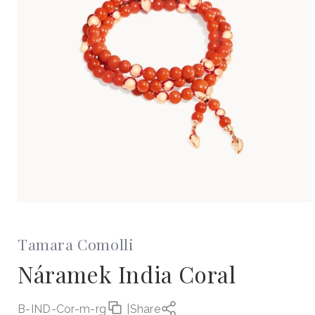
Otevřít
multimédia
1
v
Tamara Comolli
modálním
okně
Náramek India Coral
B-IND-Cor-m-rg
|
Share