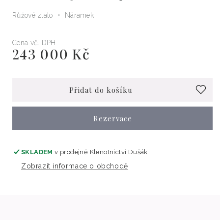
Růžové zlato
Náramek
Cena vč. DPH
243 000 Kč
Běžná
cena
Přidat do košíku
Rezervace
SKLADEM
v prodejně
Klenotnictví Dušák
Zobrazit informace o obchodě