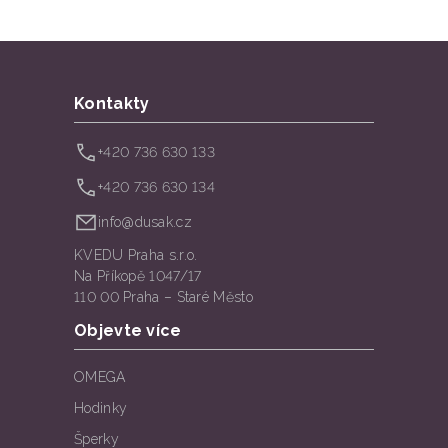
Kontakty
+420 736 630 133
+420 736 630 134
info@dusak.cz
KVEDU Praha s.r.o.
Na Příkopě 1047/17
110 00 Praha – Staré Město
Objevte více
OMEGA
Hodinky
Šperky