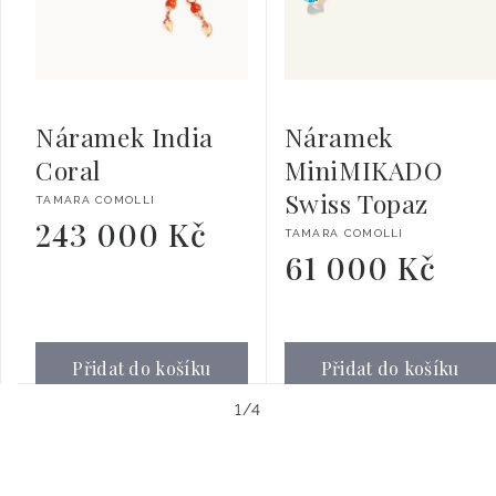
Náramek India
Náramek
Coral
MiniMIKADO
Swiss Topaz
Dodavatel:
TAMARA COMOLLI
243 000 Kč
Běžná
Dodavatel:
TAMARA COMOLLI
cena
61 000 Kč
Běžná
cena
Přidat do košíku
Přidat do košíku
z
1
/
4