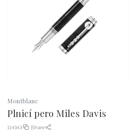
Otevřít
multimédia
1
v
Montblanc
modálním
okně
Plnicí pero Miles Davis
114343
|
Share