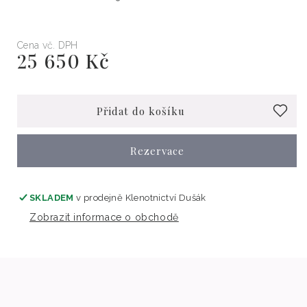
Cena vč. DPH
25 650 Kč
Běžná
cena
Přidat do košíku
Rezervace
SKLADEM
v prodejně
Klenotnictví Dušák
Zobrazit informace o obchodě