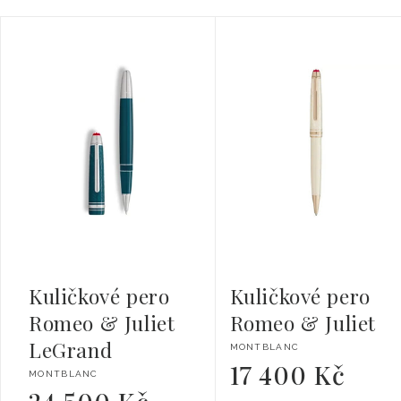
Kuličkové pero
Kuličkové pero
Romeo & Juliet
Romeo & Juliet
LeGrand
Dodavatel:
MONTBLANC
17 400 Kč
Běžná
Dodavatel:
MONTBLANC
cena
Běžná