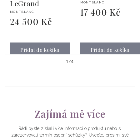
LeGrand
Dodavatel:
MONTBLANC
17 400 Kč
Běžná
Dodavatel:
MONTBLANC
cena
24 500 Kč
Běžná
cena
Přidat do košíku
Přidat do košíku
z
1
/
4
Zajímá mě více
Rádi byste získali více informací o produktu nebo si
zarezervovali termín osobní schůzky? Uveďte, prosím, své