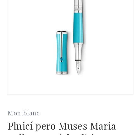
Otevřít
multimédia
1
v
Montblanc
modálním
okně
Plnicí pero Muses Maria