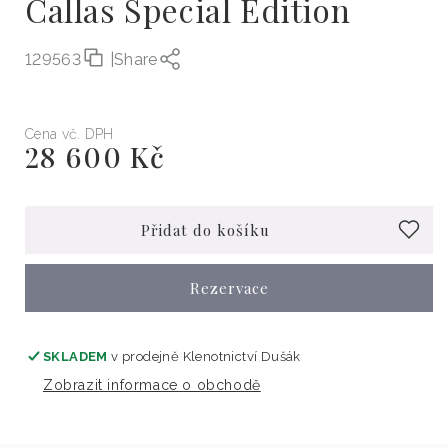
Callas Special Edition
129563
|
Share
Cena vč. DPH
28 600 Kč
Běžná
cena
Přidat do košíku
Rezervace
SKLADEM
v prodejně
Klenotnictví Dušák
Zobrazit informace o obchodě