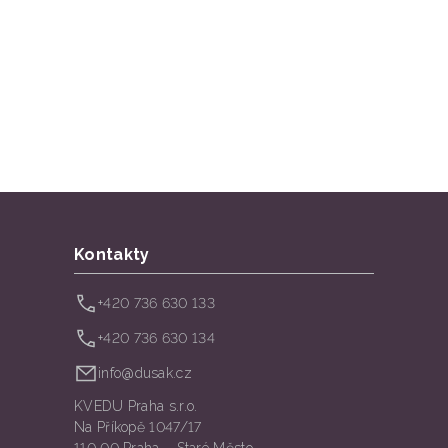
Kontakty
+420 736 630 133
+420 736 630 134
info@dusak.cz
KVEDU Praha s.r.o.
Na Příkopě 1047/17