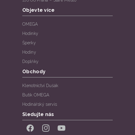
110 00 Praha – Staré Město
Objevte více
OMEGA
Hodinky
Šperky
Hodiny
Doplňky
Obchody
Klenotnictví Dušák
Butik OMEGA
Hodinářský servis
Sledujte nás
Facebook
Instagram
YouTube