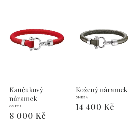
Kaučukový
Kožený náramek
náramek
Dodavatel:
OMEGA
14 400 Kč
Běžná
Dodavatel:
OMEGA
cena
8 000 Kč
Běžná
cena