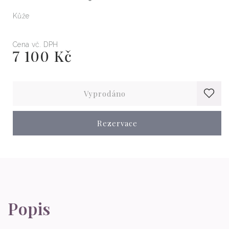
Kůže
Cena vč. DPH
7 100 Kč
Běžná
cena
Vyprodáno
Rezervace
Popis