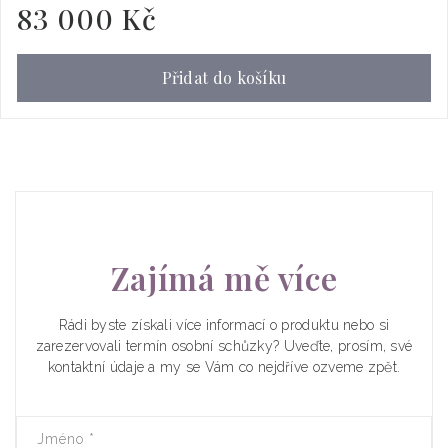
83 000 Kč
Běžná
cena
Přidat do košíku
Zajímá mě více
Rádi byste získali více informací o produktu nebo si
zarezervovali termín osobní schůzky? Uveďte, prosím, své
kontaktní údaje a my se Vám co nejdříve ozveme zpět.
Jméno
*