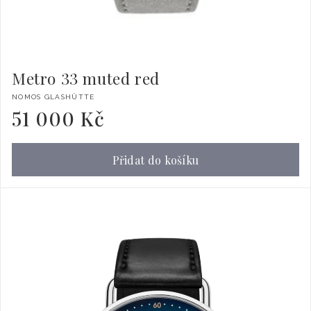
Metro 33 muted red
Dodavatel:
NOMOS GLASHÜTTE
51 000 Kč
Běžná
cena
Přidat do košíku