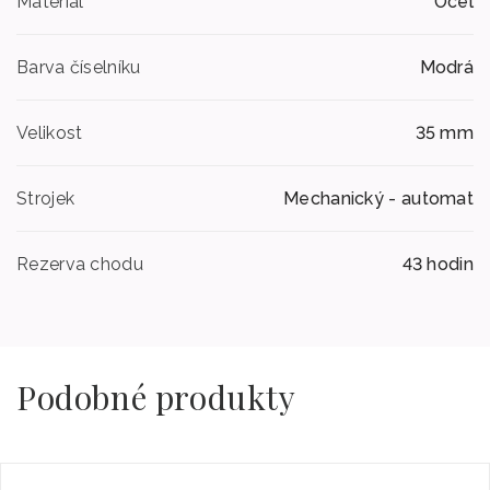
Materiál
Ocel
Barva číselníku
Modrá
Velikost
35 mm
Strojek
Mechanický - automat
Rezerva chodu
43 hodin
Podobné produkty