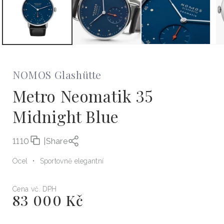
NOMOS Glashütte
Metro Neomatik 35
Midnight Blue
1110
|
Share
Ocel
Sportovně elegantní
Cena vč. DPH
83 000 Kč
Běžná
cena