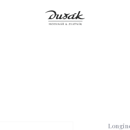
y
Šperky
Hodiny
Doplňky
Prodejny
Servis
O 
Longin