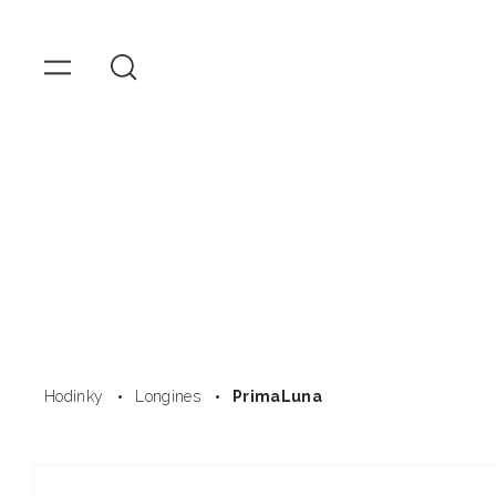
OMEGA
Hodink
Přejít
k
obsahu
Hodinky
Longines
PrimaLuna
Přejít na
informace