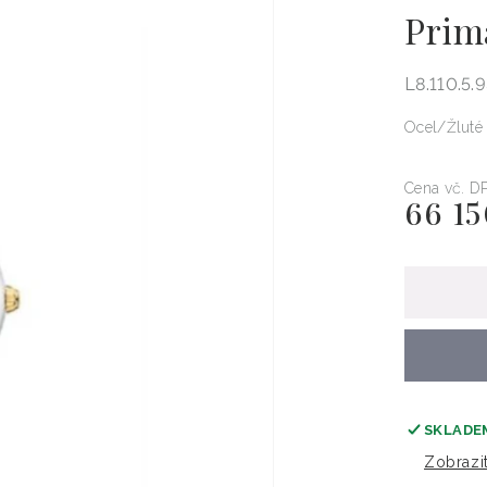
Prim
L8.110.5.9
Ocel
Žluté
Cena vč. D
66 15
Běžná
cena
SKLADE
Zobrazi