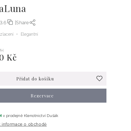
aLuna
3.6
|
Share
 zlacení
Elegantní
PH
0 Kč
Přidat do košíku
Rezervace
M
v prodejně
Klenotnictví Dušák
t informace o obchodě