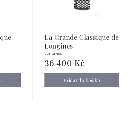
ique
La Grande Classique de
Longines
Dodavatel:
LONGINES
36 400 Kč
Běžná
cena
u
Přidat do košíku