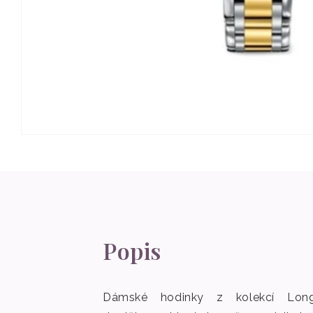
Otevřít
multimédia
1
v
modálním
okně
Popis
Dámské hodinky z kolekcí Long