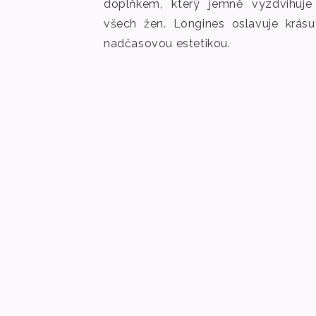
doplňkem, který jemně vyzdvihuje
všech žen. Longines oslavuje krásu
nadčasovou estetikou.