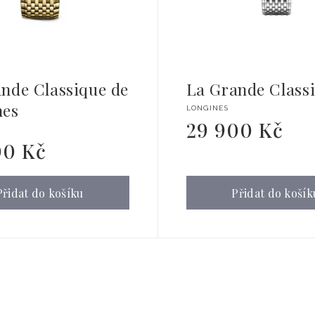
nde Classique de
La Grande Class
nes
Dodavatel:
LONGINES
29 900 Kč
Běžná
l:
cena
00 Kč
Přidat do košíku
Přidat do košík