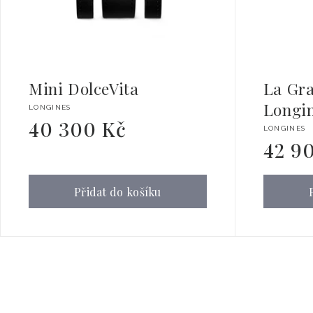
Mini DolceVita
La Gra
Longi
Dodavatel:
LONGINES
40 300 Kč
Běžná
Dodavate
LONGINES
cena
42 9
Běžná
cena
Přidat do košíku