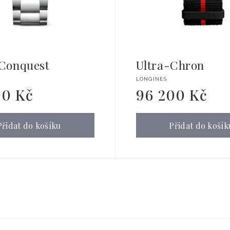
Conquest
Ultra-Chron
l:
Dodavatel:
LONGINES
00 Kč
96 200 Kč
Běžná
cena
Přidat do košíku
Přidat do košík