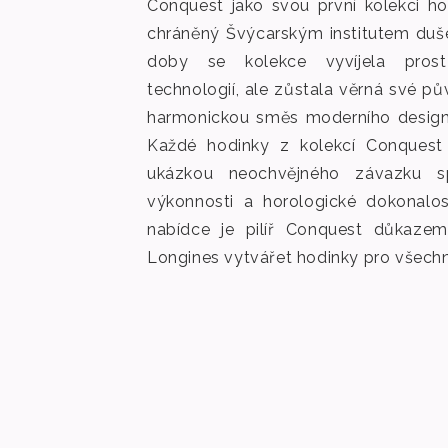
Conquest jako svou první kolekci ho
chráněný Švýcarským institutem duše
doby se kolekce vyvíjela prost
technologií, ale zůstala věrná své pů
harmonickou směs moderního designu
Každé hodinky z kolekcí Conquest
ukázkou neochvějného závazku sp
výkonnosti a horologické dokonalos
nabídce je pilíř Conquest důkazem
Longines vytvářet hodinky pro všechn