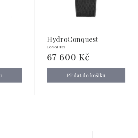
HydroConquest
Dodavatel:
LONGINES
67 600 Kč
Běžná
cena
u
Přidat do košíku