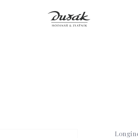
y
Šperky
Hodiny
Doplňky
Prodejny
Servis
O 
Longin