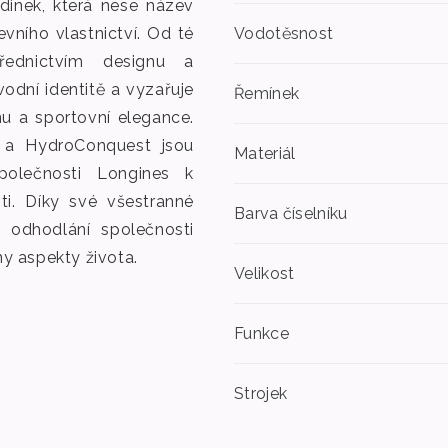
dinek, která nese název
vního vlastnictví. Od té
Vodotěsnost
řednictvím designu a
vodní identitě a vyzařuje
Řemínek
 a sportovní elegance.
 a HydroConquest jsou
Materiál
olečnosti Longines k
ti. Díky své všestranné
Barva číselníku
 odhodlání společnosti
y aspekty života.
Velikost
Funkce
Strojek