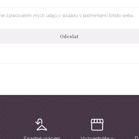
se zpracováním mých údajů v souladu s podmínkami tohoto webu.
Odeslat
Snadné vrácení
Vyzvedněte v
D