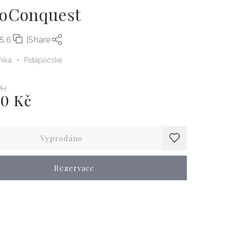
oConquest
5.6
|
Share
mika
Potápěčské
PH
00 Kč
Vyprodáno
Rezervace