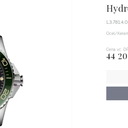
Hydr
L3.781.4.0
Ocel
Kera
Cena vč. D
44 2
Běžná
cena