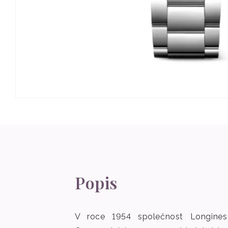
Otevřít
multimédia
1
v
modálním
okně
Popis
V roce 1954 společnost Longines 