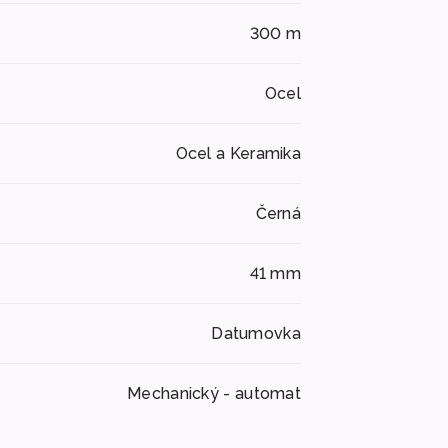
300 m
Ocel
Ocel a Keramika
Černá
41 mm
Datumovka
Mechanický - automat