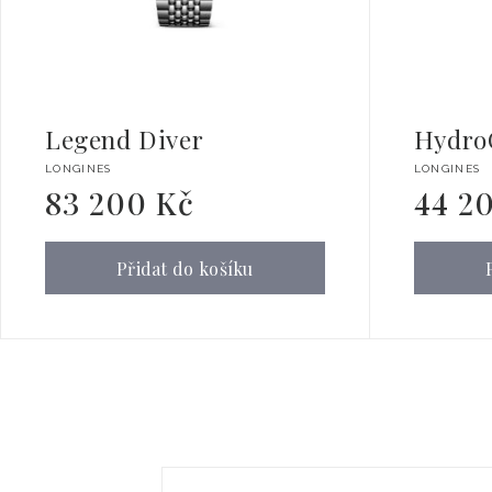
Legend Diver
Hydro
Dodavatel:
Dodavate
LONGINES
LONGINES
83 200 Kč
44 2
Běžná
Běžná
cena
cena
Přidat do košíku