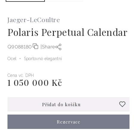
Jaeger-LeCoultre
Polaris Perpetual Calendar
Q9088180
|
Share
Ocel
Sportovně elegantní
Cena vč. DPH
1 050 000 Kč
Běžná
cena
Přidat do košíku
Rezervace