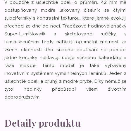
V pouzdře z ušlechtilé oceli o průměru 42 mm má
odstupňovaný modře lakovaný číselník se čtyřmi
subciferníky s kontrastní texturou, které jemně evokují
přechod ze dne do noci. Trapézové hodinové značky
Super-LumiNova® a skeletované ručičky s
luminiscenčními hroty nabízejí optimální čitelnost za
všech okolností. Pro snadné používání se pomocí
jedné korunky nastavují údaje věčného kalendáře a
fáze měsíce. Tento model je také vybavený
inovativním systémem vyměnitelných řemínků. Jeden z
ušlechtilé oceli a druhý z modré pryže. Díky němuž se
tyto hodinky přizpůsobí všem životním
dobrodružstvím.
Detaily produktu