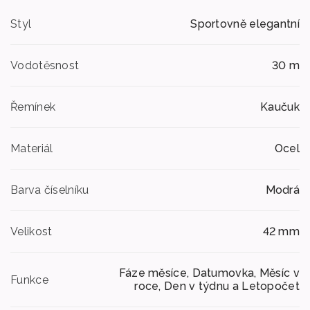
Styl
Sportovně elegantní
Vodotěsnost
30 m
Řemínek
Kaučuk
Materiál
Ocel
Barva číselníku
Modrá
Velikost
42 mm
Fáze měsíce, Datumovka, Měsíc v
Funkce
roce, Den v týdnu a Letopočet