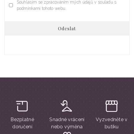
Souhlasím se zpracováním mých údajů v souladu s
podmínkami tohoto webu.
Odeslat
Bezplatné
Snadné vrácení
Vyzvedněte v
doručení
nebo výměna
butiku