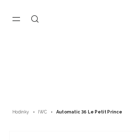
OMEGA
Hodink
Přejít
k
obsahu
Hodinky
IWC
Automatic 36 Le Petit Prince
Přejít na
informace