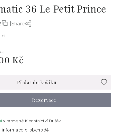
atic 36 Le Petit Prince
2
|
Share
otní
PH
000 Kč
Přidat do košíku
Rezervace
M
v prodejně
Klenotnictví Dušák
t informace o obchodě