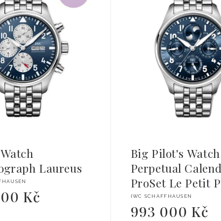
s Watch
Big Pilot's Watch
ograph Laureus
Perpetual Calen
ProSet Le Petit 
l:
FHAUSEN
000 Kč
Dodavatel:
IWC SCHAFFHAUSEN
993 000 Kč
Běžná
cena