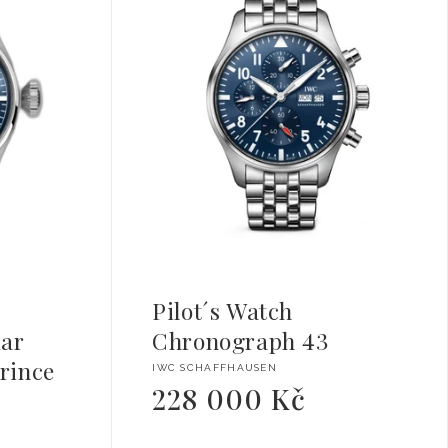
Pilot´s Watch
dar
Chronograph 43
Prince
Dodavatel:
IWC SCHAFFHAUSEN
228 000 Kč
Běžná
cena