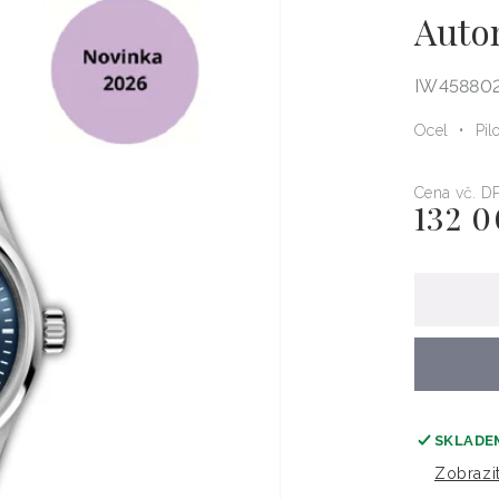
Autom
IW45880
Ocel
Pil
Cena vč. D
132 
Běžná
cena
SKLADE
Zobrazi