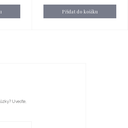
u
Přidat do košíku
chůzky? Uveďte,