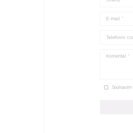
Jméno
*
E-mail
*
Telefonní čí
Komentář
*
Souhlasím 