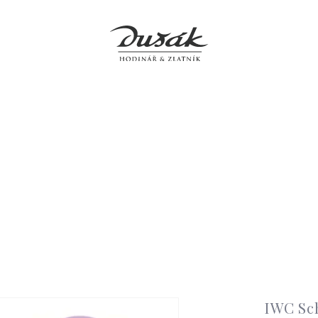
y
Šperky
Hodiny
Doplňky
Prodejny
Servis
O 
IWC Sc