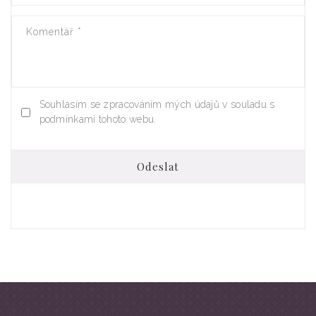
Komentář
*
Souhlasím se zpracováním mých údajů v souladu s
podmínkami tohoto webu.
Odeslat