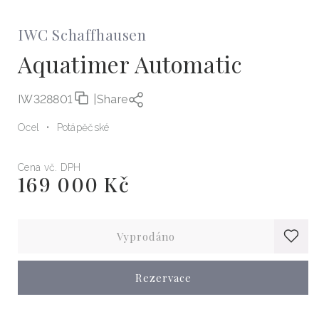
IWC Schaffhausen
Aquatimer Automatic
IW328801
|
Share
Ocel
Potápěčské
Cena vč. DPH
169 000 Kč
Běžná
cena
Vyprodáno
Rezervace