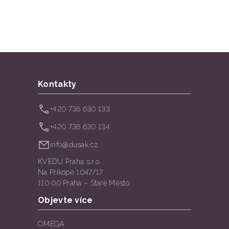
Kontakty
+420 736 630 133
+420 736 630 134
info@dusak.cz
KVEDU Praha s.r.o.
Na Příkopě 1047/17
110 00 Praha – Staré Město
Objevte více
OMEGA