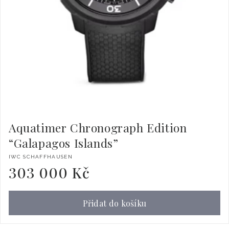
Aquatimer Chronograph Edition
“Galapagos Islands”
Dodavatel:
IWC SCHAFFHAUSEN
303 000 Kč
Běžná
cena
Přidat do košíku