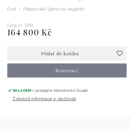
Ocel
Potápěčské
Sportovně elegantní
Cena vč. DPH
164 800 Kč
Běžná
cena
Přidat do košíku
Rezervace
SKLADEM
v prodejně
Klenotnictví Dušák
Zobrazit informace o obchodě