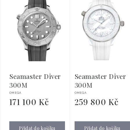
Seamaster Diver
Seamaster Diver
300M
300M
Dodavatel:
Dodavatel:
OMEGA
OMEGA
171 100 Kč
259 800 Kč
Běžná
Běžná
cena
cena
Přidat do košíku
Přidat do košíku