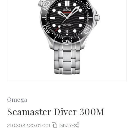
Otevřít
multimédia
1
v
Omega
modálním
okně
Seamaster Diver 300M
210.30.42.20.01.001
|
Share