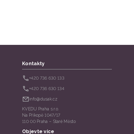
Kontakty
+420 736 630 133
+420 736 630 134
info@dusak.cz
KVEDU Praha s.r.o.
Na Příkopě 1047/17
110 00 Praha – Staré Město
Objevte více