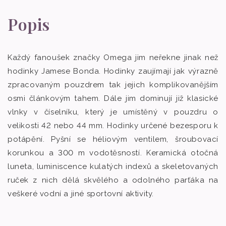
Popis
Každý fanoušek značky Omega jim neřekne jinak než
hodinky Jamese Bonda. Hodinky zaujímají jak výrazně
zpracovaným pouzdrem tak jejich komplikovanějším
osmi článkovým tahem. Dále jim dominují již klasické
vlnky v číselníku, který je umístěný v pouzdru o
velikosti 42 nebo 44 mm. Hodinky určené bezesporu k
potápění. Pyšní se héliovým ventilem, šroubovací
korunkou a 300 m vodotěsností. Keramická otočná
luneta, luminiscence kulatých indexů a skeletovaných
ruček z nich dělá skvělého a odolného parťáka na
veškeré vodní a jiné sportovní aktivity.