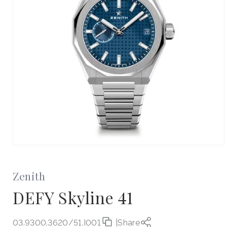
Otevřít
multimédia
1
v
Zenith
modálním
okně
DEFY Skyline 41
03.9300.3620/51.I001
|
Share