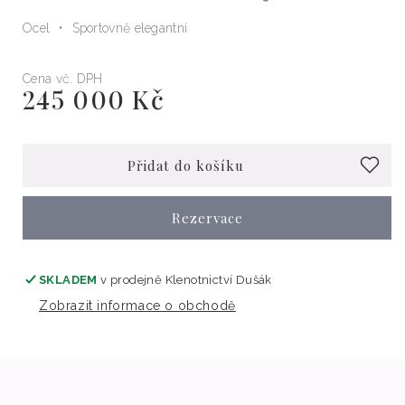
Ocel
Sportovně elegantní
Cena vč. DPH
245 000 Kč
Běžná
cena
Přidat do košíku
Rezervace
SKLADEM
v prodejně
Klenotnictví Dušák
Zobrazit informace o obchodě