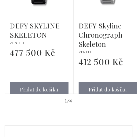
DEFY SKYLINE
DEFY Skyline
SKELETON
Chronograph
Skeleton
Dodavatel:
ZENITH
477 500 Kč
Běžná
Dodavatel:
ZENITH
cena
412 500 Kč
Běžná
cena
Přidat do košíku
Přidat do košíku
z
1
/
4