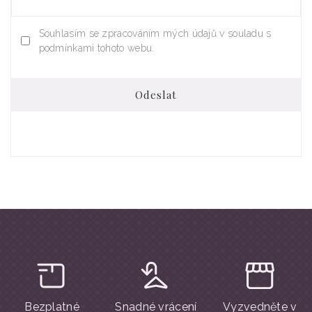
Souhlasím se zpracováním mých údajů v souladu s
podmínkami tohoto webu.
Odeslat
Bezplatné
Snadné vrácení
Vyzvedněte v