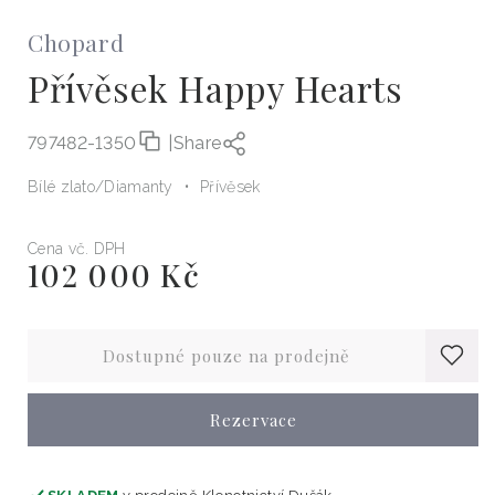
Chopard
Přívěsek Happy Hearts
797482-1350
|
Share
Bílé zlato
Diamanty
Přívěsek
Cena vč. DPH
102 000 Kč
Běžná
cena
Dostupné pouze na prodejně
Rezervace