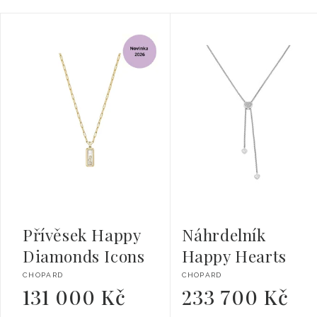
Přívěsek Happy
Náhrdelník
Diamonds Icons
Happy Hearts
Dodavatel:
Dodavatel:
CHOPARD
CHOPARD
131 000 Kč
233 700 Kč
Běžná
Běžná
cena
cena