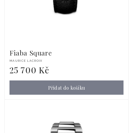
Fiaba Square
Dodavatel:
MAURICE LACROIX
25 700 Kč
Běžná
cena
Přidat do košíku