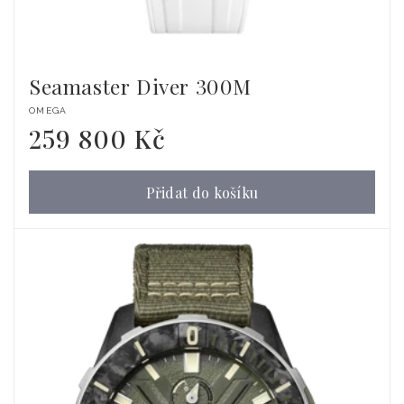
Seamaster Diver 300M
Dodavatel:
OMEGA
259 800 Kč
Běžná
cena
Přidat do košíku