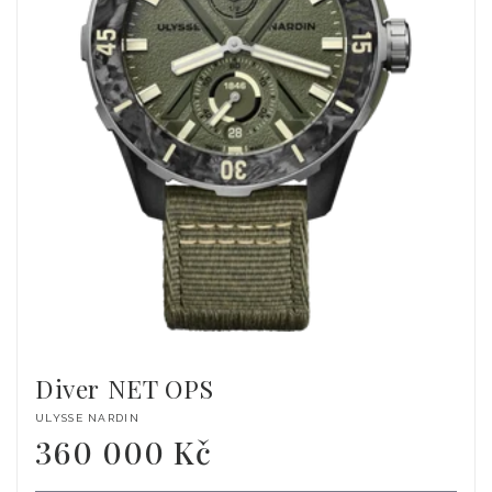
Diver NET OPS
Dodavatel:
ULYSSE NARDIN
360 000 Kč
Běžná
cena