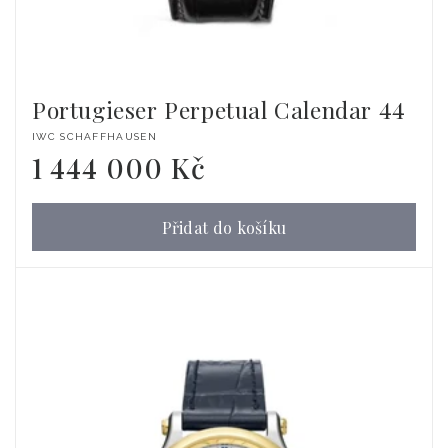
Portugieser Perpetual Calendar 44
Dodavatel:
IWC SCHAFFHAUSEN
1 444 000 Kč
Běžná
cena
Přidat do košíku