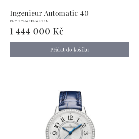
Ingenieur Automatic 40
Dodavatel:
IWC SCHAFFHAUSEN
1 444 000 Kč
Běžná
cena
Přidat do košíku