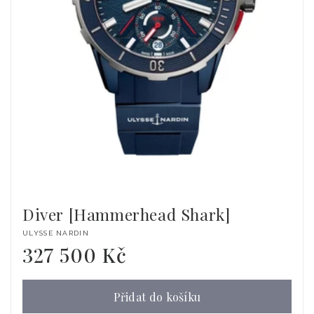
Diver [Hammerhead Shark]
Dodavatel:
ULYSSE NARDIN
327 500 Kč
Běžná
cena
Přidat do košíku