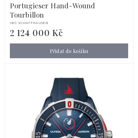
Portugieser Hand-Wound
Tourbillon
Dodavatel:
IWC SCHAFFHAUSEN
2 124 000 Kč
Běžná
cena
Přidat do košíku