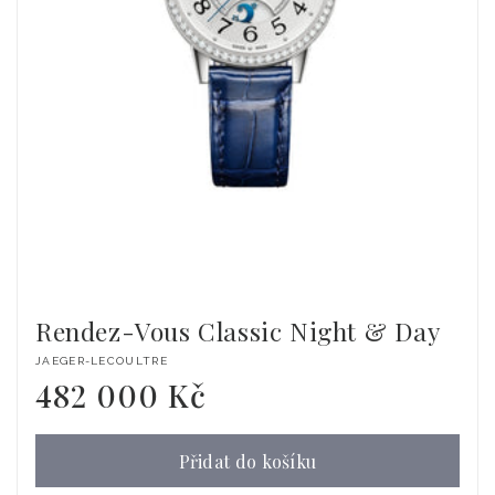
Rendez-Vous Classic Night & Day
Dodavatel:
JAEGER-LECOULTRE
482 000 Kč
Běžná
cena
Přidat do košíku