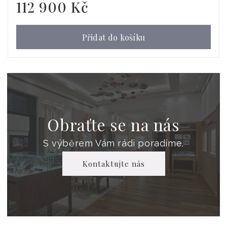
112 900 Kč
Běžná
cena
Přidat do košíku
Obraťte se na nás
S výběrem Vám rádi poradíme.
Kontaktujte nás