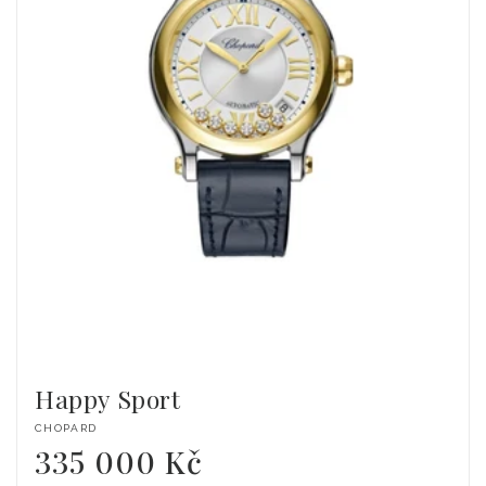
Happy Sport
Dodavatel:
CHOPARD
335 000 Kč
Běžná
cena