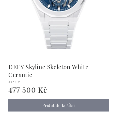
DEFY Skyline Skeleton White
Ceramic
Dodavatel:
ZENITH
477 500 Kč
Běžná
cena
Přidat do košíku