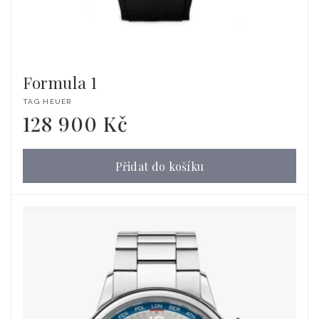
Formula 1
Dodavatel:
TAG HEUER
128 900 Kč
Běžná
cena
Přidat do košíku