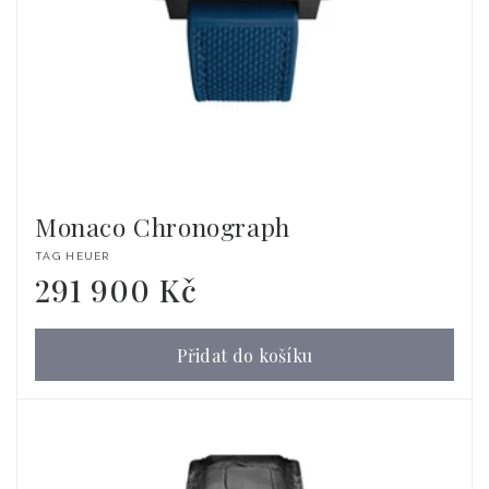
Monaco Chronograph
Dodavatel:
TAG HEUER
291 900 Kč
Běžná
cena
Přidat do košíku