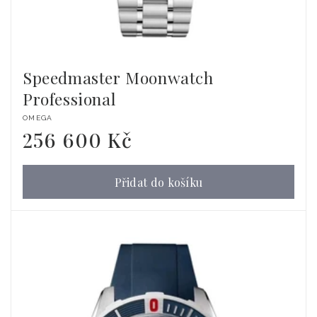
Speedmaster Moonwatch
Professional
Dodavatel:
OMEGA
256 600 Kč
Běžná
cena
Přidat do košíku