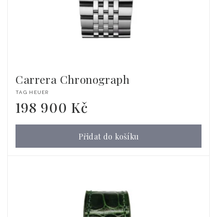
Carrera Chronograph
Dodavatel:
TAG HEUER
198 900 Kč
Běžná
cena
Přidat do košíku