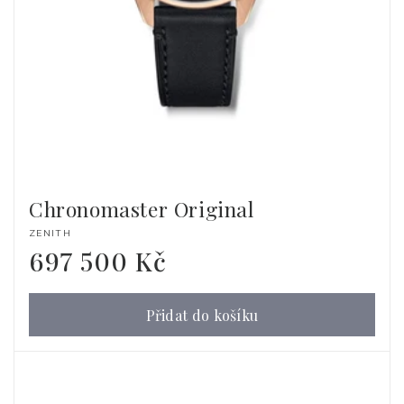
Chronomaster Original
Dodavatel:
ZENITH
697 500 Kč
Běžná
cena
Přidat do košíku