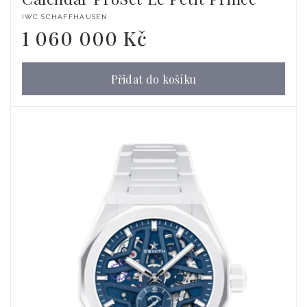
Dodavatel:
IWC SCHAFFHAUSEN
1 060 000 Kč
Běžná
cena
Přidat do košíku