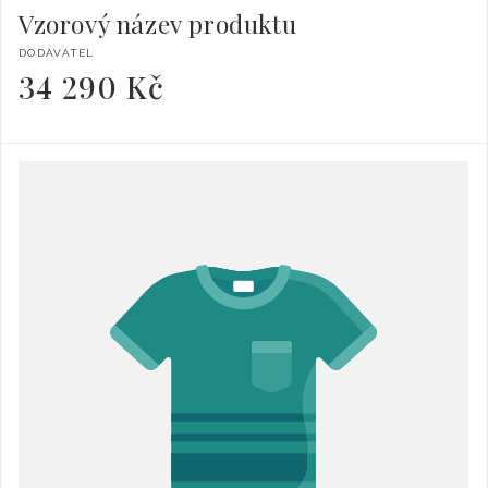
Vzorový název produktu
Dodavatel:
DODAVATEL
34 290 Kč
Běžná
cena