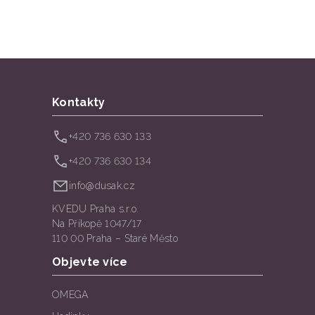
Kontakty
+420 736 630 133
+420 736 630 134
info@dusak.cz
KVEDU Praha s.r.o.
Na Příkopě 1047/17
110 00 Praha – Staré Město
Objevte více
OMEGA