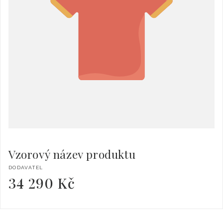
Vzorový název produktu
Dodavatel:
DODAVATEL
34 290 Kč
Běžná
cena