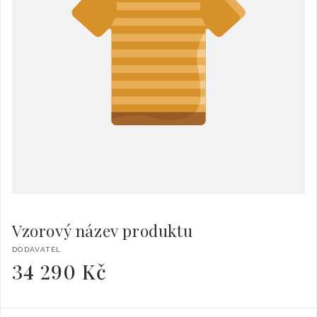
Vzorový název produktu
Dodavatel:
DODAVATEL
34 290 Kč
Běžná
cena