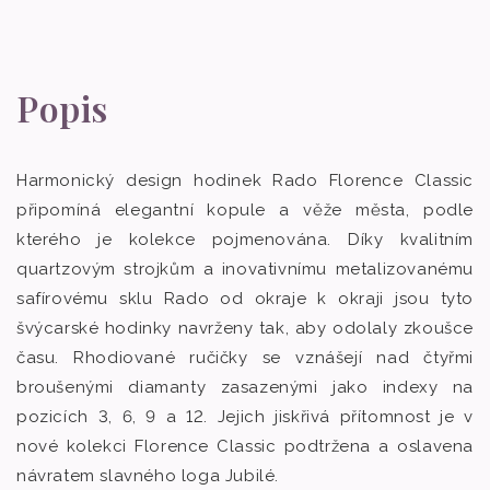
Popis
Harmonický design hodinek Rado Florence Classic
připomíná elegantní kopule a věže města, podle
kterého je kolekce pojmenována. Díky kvalitním
quartzovým strojkům a inovativnímu metalizovanému
safírovému sklu Rado od okraje k okraji jsou tyto
švýcarské hodinky navrženy tak, aby odolaly zkoušce
času. Rhodiované ručičky se vznášejí nad čtyřmi
broušenými diamanty zasazenými jako indexy na
pozicích 3, 6, 9 a 12. Jejich jiskřivá přítomnost je v
nové kolekci Florence Classic podtržena a oslavena
návratem slavného loga Jubilé.