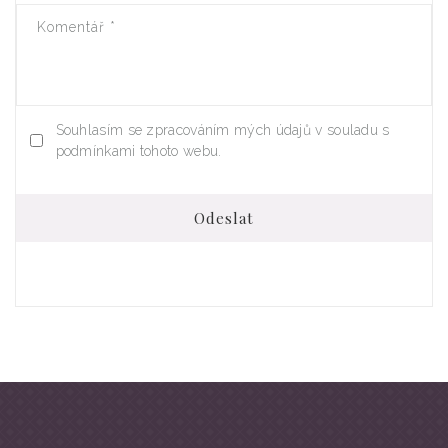
Komentář
*
Souhlasím se zpracováním mých údajů v souladu s
podmínkami tohoto webu.
Odeslat