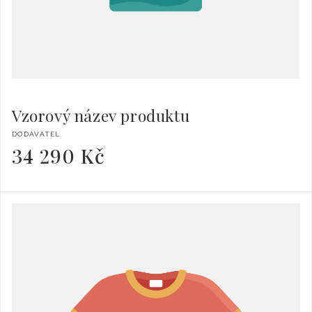
Vzorový název produktu
Dodavatel:
DODAVATEL
34 290 Kč
Běžná
cena