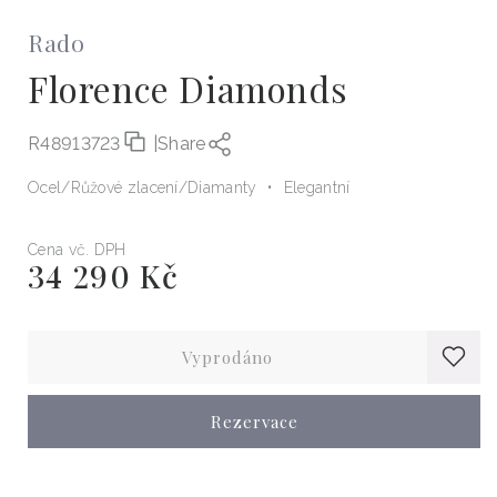
Rado
Florence Diamonds
R48913723
|
Share
Ocel
Růžové zlacení
Diamanty
Elegantní
Cena vč. DPH
34 290 Kč
Běžná
cena
Vyprodáno
Rezervace