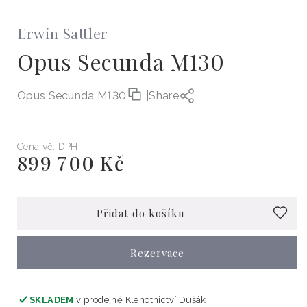
Erwin Sattler
Opus Secunda M130
Opus Secunda M130
|
Share
Cena vč. DPH
899 700 Kč
Běžná
cena
Přidat do košíku
Rezervace
SKLADEM
v prodejně
Klenotnictví Dušák