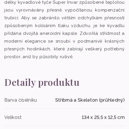
délky kyvadlové tyče Super Invar způsobené teplotou
jsou vyrovnávány přesně vypočítanou kompenzační
trubicí. Aby se zabránilo větším odchylkám přesnosti
způsobeným kolísáním tlaku vzduchu, je ke kyvadlu
přidána dvojitá aneroidní kapsle. Zdvořilá střídmost a
moderní elegance se snoubí v podmanivě krásných
přesných hodinkách, které zabírají veškerý potřebný
prostor, aniž by působily rušivě.
Detaily produktu
Barva číselníku
Stříbrná a Skeleton (průhledný)
Velikost
134 x 25,5 x 12,5 cm