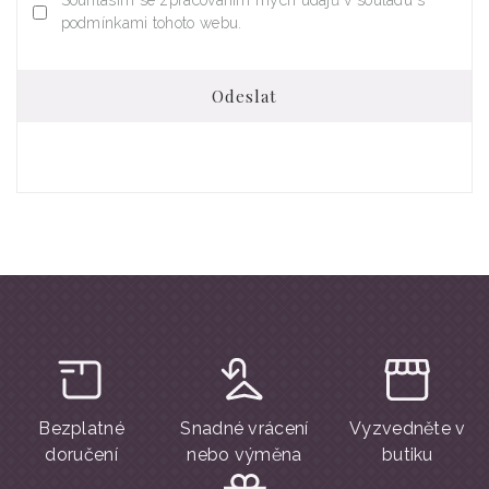
Souhlasím se zpracováním mých údajů v souladu s
podmínkami tohoto webu.
Odeslat
Bezplatné
Snadné vrácení
Vyzvedněte v
doručení
nebo výměna
butiku