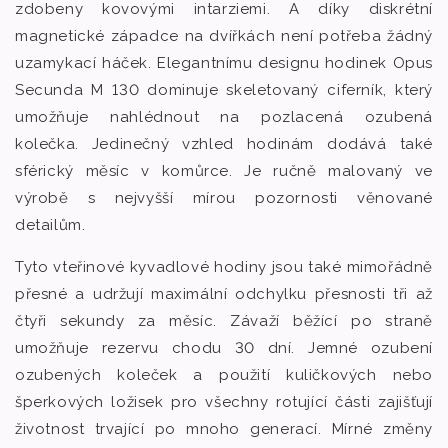
zdobeny kovovými intarziemi. A díky diskrétní
magnetické západce na dvířkách není potřeba žádný
uzamykací háček. Elegantnímu designu hodinek Opus
Secunda M 130 dominuje skeletovaný ciferník, který
umožňuje nahlédnout na pozlacená ozubená
kolečka. Jedinečný vzhled hodinám dodává také
sférický měsíc v komůrce. Je ručně malovaný ve
výrobě s nejvyšší mírou pozornosti věnované
detailům.
Tyto vteřinové kyvadlové hodiny jsou také mimořádně
přesné a udržují maximální odchylku přesnosti tři až
čtyři sekundy za měsíc. Závaží běžící po straně
umožňuje rezervu chodu 30 dní. Jemné ozubení
ozubených koleček a použití kuličkových nebo
šperkových ložisek pro všechny rotující části zajišťují
životnost trvající po mnoho generací. Mírné změny