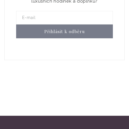
luxusních hodinek a doplňků?
E-mail
Přihlásit k odběru