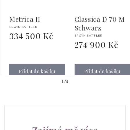
Metrica II
Classica D 70 M
Schwarz
Dodavatel:
ERWIN SATTLER
334 500 Kč
Běžná
Dodavatel:
ERWIN SATTLER
cena
274 900 Kč
Běžná
cena
Přidat do košíku
Přidat do košíku
z
1
/
4